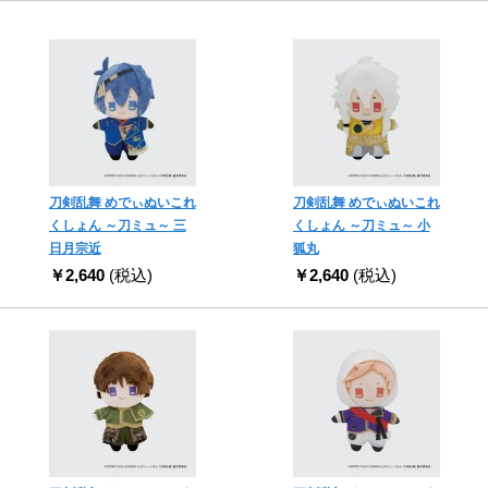
刀剣乱舞 めでぃぬいこれ
刀剣乱舞 めでぃぬいこれ
くしょん ～刀ミュ～ 三
くしょん ～刀ミュ～ 小
日月宗近
狐丸
￥2,640
(税込)
￥2,640
(税込)