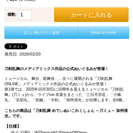
カートに入れる
個数:
ほしい物リストに追加
Email to Friend
発売日:
2026/02/20
刀剣乱舞のメディアミックス作品の公式ぬいぐるみが登場！
ミュージカル、舞台、歌舞伎……次々に展開される『刀剣乱舞
ONLINE』メディアミックス作品の公式ぬいぐるみが登場！
第1弾では、2025年10月30日に10周年を迎えるミュージカル『刀剣乱
舞』(刀ミュ)から、ライブver.衣裳をまとった「三日月宗近」「小狐
丸」「石切丸」「岩融」「今剣」「加州清光」が出陣します。全6種。
こちらの商品は「刀剣乱舞 めでぃぬいこれくしょん ～刀ミュ～ 加州清
光」です。
【仕様】
サイズ(約)：W75mm×H120mm×D60mm