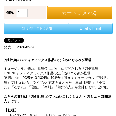
カートに入れる
個数:
ほしい物リストに追加
Email to Friend
発売日:
2026/02/20
刀剣乱舞のメディアミックス作品の公式ぬいぐるみが登場！
ミュージカル、舞台、歌舞伎……次々に展開される『刀剣乱舞
ONLINE』メディアミックス作品の公式ぬいぐるみが登場！
第1弾では、2025年10月30日に10周年を迎えるミュージカル『刀剣乱
舞』(刀ミュ)から、ライブver.衣裳をまとった「三日月宗近」「小狐
丸」「石切丸」「岩融」「今剣」「加州清光」が出陣します。全6種。
こちらの商品は「刀剣乱舞 めでぃぬいこれくしょん ～刀ミュ～ 加州清
光」です。
【仕様】
サイズ(約)：W75mm×H120mm×D60mm