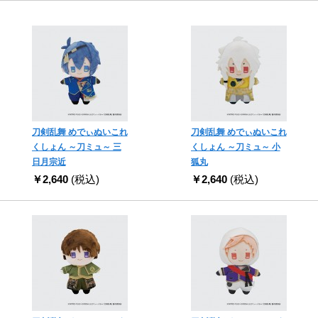
刀剣乱舞 めでぃぬいこれ
刀剣乱舞 めでぃぬいこれ
くしょん ～刀ミュ～ 三
くしょん ～刀ミュ～ 小
日月宗近
狐丸
￥2,640
(税込)
￥2,640
(税込)