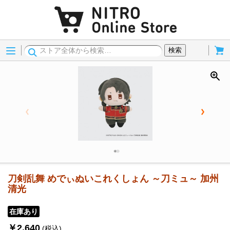
Menu
Cart
検索
刀剣乱舞 めでぃぬいこれくしょん ～刀ミュ～ 加州
清光
在庫あり
￥2,640
(税込)