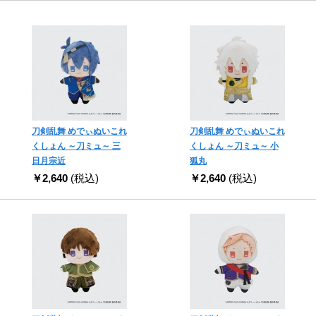
刀剣乱舞 めでぃぬいこれ
刀剣乱舞 めでぃぬいこれ
くしょん ～刀ミュ～ 三
くしょん ～刀ミュ～ 小
日月宗近
狐丸
￥2,640
(税込)
￥2,640
(税込)