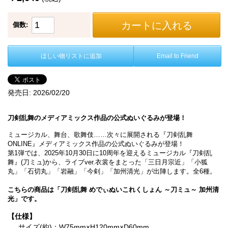
カートに入れる
個数:
ほしい物リストに追加
Email to Friend
発売日:
2026/02/20
刀剣乱舞のメディアミックス作品の公式ぬいぐるみが登場！
ミュージカル、舞台、歌舞伎……次々に展開される『刀剣乱舞
ONLINE』メディアミックス作品の公式ぬいぐるみが登場！
第1弾では、2025年10月30日に10周年を迎えるミュージカル『刀剣乱
舞』(刀ミュ)から、ライブver.衣裳をまとった「三日月宗近」「小狐
丸」「石切丸」「岩融」「今剣」「加州清光」が出陣します。全6種。
こちらの商品は「刀剣乱舞 めでぃぬいこれくしょん ～刀ミュ～ 加州清
光」です。
【仕様】
サイズ(約)：W75mm×H120mm×D60mm