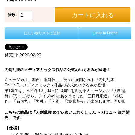
カートに入れる
個数:
ほしい物リストに追加
Email to Friend
発売日:
2026/02/20
刀剣乱舞のメディアミックス作品の公式ぬいぐるみが登場！
ミュージカル、舞台、歌舞伎……次々に展開される『刀剣乱舞
ONLINE』メディアミックス作品の公式ぬいぐるみが登場！
第1弾では、2025年10月30日に10周年を迎えるミュージカル『刀剣乱
舞』(刀ミュ)から、ライブver.衣裳をまとった「三日月宗近」「小狐
丸」「石切丸」「岩融」「今剣」「加州清光」が出陣します。全6種。
こちらの商品は「刀剣乱舞 めでぃぬいこれくしょん ～刀ミュ～ 加州清
光」です。
【仕様】
サイズ(約)：W75mm×H120mm×D60mm