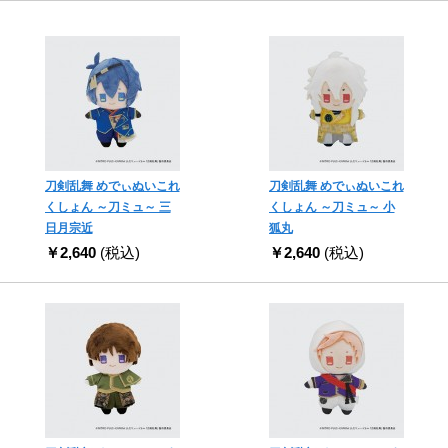
刀剣乱舞 めでぃぬいこれ
刀剣乱舞 めでぃぬいこれ
くしょん ～刀ミュ～ 三
くしょん ～刀ミュ～ 小
日月宗近
狐丸
￥2,640
(税込)
￥2,640
(税込)