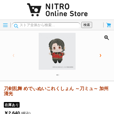
Menu
Cart
検索
刀剣乱舞 めでぃぬいこれくしょん ～刀ミュ～ 加州
清光
在庫あり
￥2,640
(税込)