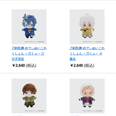
刀剣乱舞 めでぃぬいこれ
刀剣乱舞 めでぃぬいこれ
くしょん ～刀ミュ～ 三
くしょん ～刀ミュ～ 小
日月宗近
狐丸
￥2,640
(税込)
￥2,640
(税込)