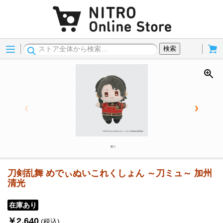
Menu
Cart
検索
刀剣乱舞 めでぃぬいこれくしょん ～刀ミュ～ 加州
清光
在庫あり
￥2,640
(税込)