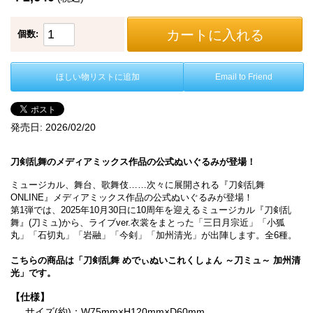
カートに入れる
個数:
ほしい物リストに追加
Email to Friend
発売日:
2026/02/20
刀剣乱舞のメディアミックス作品の公式ぬいぐるみが登場！
ミュージカル、舞台、歌舞伎……次々に展開される『刀剣乱舞
ONLINE』メディアミックス作品の公式ぬいぐるみが登場！
第1弾では、2025年10月30日に10周年を迎えるミュージカル『刀剣乱
舞』(刀ミュ)から、ライブver.衣裳をまとった「三日月宗近」「小狐
丸」「石切丸」「岩融」「今剣」「加州清光」が出陣します。全6種。
こちらの商品は「刀剣乱舞 めでぃぬいこれくしょん ～刀ミュ～ 加州清
光」です。
【仕様】
サイズ(約)：W75mm×H120mm×D60mm