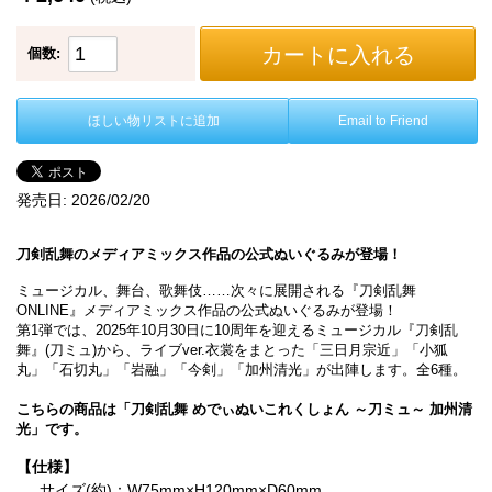
カートに入れる
個数:
ほしい物リストに追加
Email to Friend
発売日:
2026/02/20
刀剣乱舞のメディアミックス作品の公式ぬいぐるみが登場！
ミュージカル、舞台、歌舞伎……次々に展開される『刀剣乱舞
ONLINE』メディアミックス作品の公式ぬいぐるみが登場！
第1弾では、2025年10月30日に10周年を迎えるミュージカル『刀剣乱
舞』(刀ミュ)から、ライブver.衣裳をまとった「三日月宗近」「小狐
丸」「石切丸」「岩融」「今剣」「加州清光」が出陣します。全6種。
こちらの商品は「刀剣乱舞 めでぃぬいこれくしょん ～刀ミュ～ 加州清
光」です。
【仕様】
サイズ(約)：W75mm×H120mm×D60mm