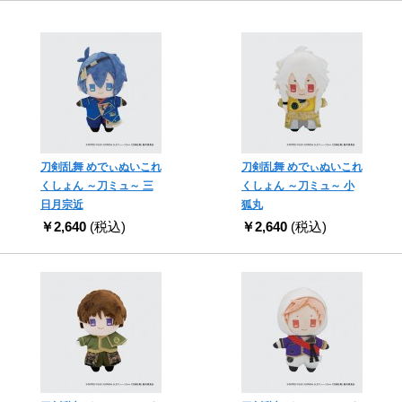
刀剣乱舞 めでぃぬいこれ
刀剣乱舞 めでぃぬいこれ
くしょん ～刀ミュ～ 三
くしょん ～刀ミュ～ 小
日月宗近
狐丸
￥2,640
(税込)
￥2,640
(税込)