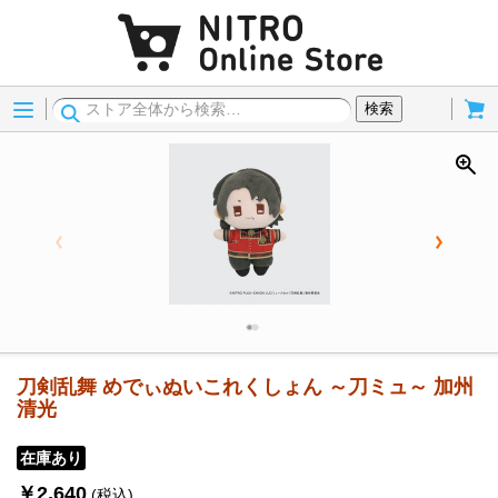
Menu
Cart
検索
刀剣乱舞 めでぃぬいこれくしょん ～刀ミュ～ 加州
清光
在庫あり
￥2,640
(税込)