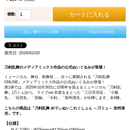
カートに入れる
個数:
ほしい物リストに追加
Email to Friend
発売日:
2026/02/20
刀剣乱舞のメディアミックス作品の公式ぬいぐるみが登場！
ミュージカル、舞台、歌舞伎……次々に展開される『刀剣乱舞
ONLINE』メディアミックス作品の公式ぬいぐるみが登場！
第1弾では、2025年10月30日に10周年を迎えるミュージカル『刀剣乱
舞』(刀ミュ)から、ライブver.衣裳をまとった「三日月宗近」「小狐
丸」「石切丸」「岩融」「今剣」「加州清光」が出陣します。全6種。
こちらの商品は「刀剣乱舞 めでぃぬいこれくしょん ～刀ミュ～ 加州清
光」です。
【仕様】
サイズ(約)：W75mm×H120mm×D60mm