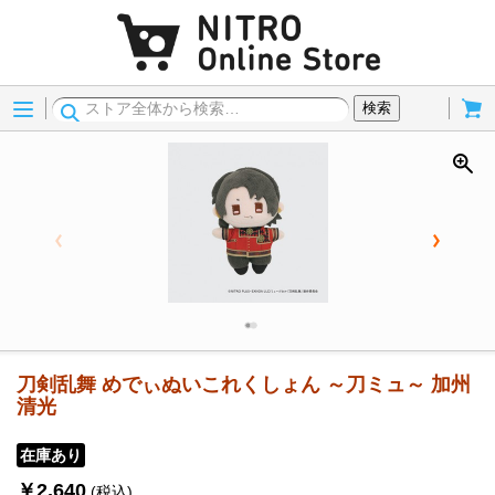
Menu
Cart
検索
刀剣乱舞 めでぃぬいこれくしょん ～刀ミュ～ 加州
清光
在庫あり
￥2,640
(税込)