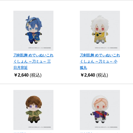
刀剣乱舞 めでぃぬいこれ
刀剣乱舞 めでぃぬいこれ
くしょん ～刀ミュ～ 三
くしょん ～刀ミュ～ 小
日月宗近
狐丸
￥2,640
(税込)
￥2,640
(税込)