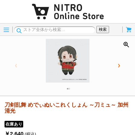
Menu
Cart
検索
刀剣乱舞 めでぃぬいこれくしょん ～刀ミュ～ 加州
清光
在庫あり
￥2,640
(税込)