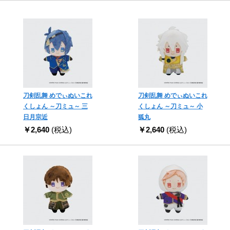
刀剣乱舞 めでぃぬいこれ
刀剣乱舞 めでぃぬいこれ
くしょん ～刀ミュ～ 三
くしょん ～刀ミュ～ 小
日月宗近
狐丸
￥2,640
(税込)
￥2,640
(税込)