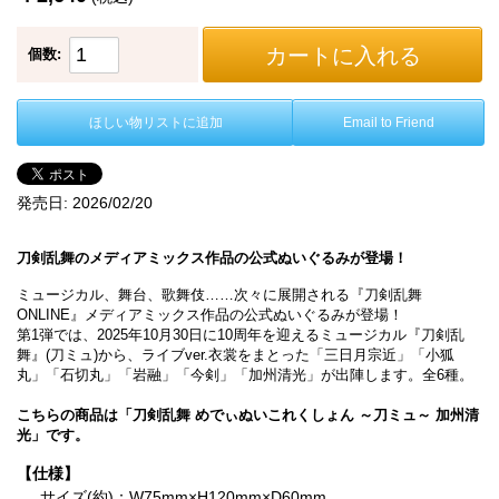
カートに入れる
個数:
ほしい物リストに追加
Email to Friend
発売日:
2026/02/20
刀剣乱舞のメディアミックス作品の公式ぬいぐるみが登場！
ミュージカル、舞台、歌舞伎……次々に展開される『刀剣乱舞
ONLINE』メディアミックス作品の公式ぬいぐるみが登場！
第1弾では、2025年10月30日に10周年を迎えるミュージカル『刀剣乱
舞』(刀ミュ)から、ライブver.衣裳をまとった「三日月宗近」「小狐
丸」「石切丸」「岩融」「今剣」「加州清光」が出陣します。全6種。
こちらの商品は「刀剣乱舞 めでぃぬいこれくしょん ～刀ミュ～ 加州清
光」です。
【仕様】
サイズ(約)：W75mm×H120mm×D60mm