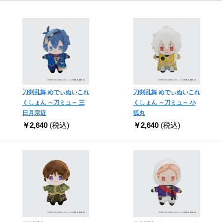
刀剣乱舞 めでぃぬいこれ
刀剣乱舞 めでぃぬいこれ
くしょん ～刀ミュ～ 三
くしょん ～刀ミュ～ 小
日月宗近
狐丸
￥2,640
(税込)
￥2,640
(税込)