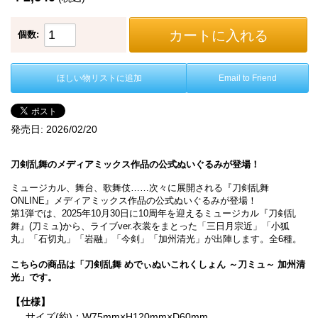
カートに入れる
個数:
ほしい物リストに追加
Email to Friend
発売日:
2026/02/20
刀剣乱舞のメディアミックス作品の公式ぬいぐるみが登場！
ミュージカル、舞台、歌舞伎……次々に展開される『刀剣乱舞
ONLINE』メディアミックス作品の公式ぬいぐるみが登場！
第1弾では、2025年10月30日に10周年を迎えるミュージカル『刀剣乱
舞』(刀ミュ)から、ライブver.衣裳をまとった「三日月宗近」「小狐
丸」「石切丸」「岩融」「今剣」「加州清光」が出陣します。全6種。
こちらの商品は「刀剣乱舞 めでぃぬいこれくしょん ～刀ミュ～ 加州清
光」です。
【仕様】
サイズ(約)：W75mm×H120mm×D60mm