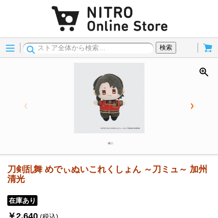
Menu
Cart
検索
刀剣乱舞 めでぃぬいこれくしょん ～刀ミュ～ 加州
清光
在庫あり
￥2,640
(税込)