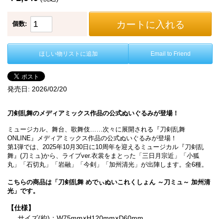
カートに入れる
個数:
ほしい物リストに追加
Email to Friend
発売日:
2026/02/20
刀剣乱舞のメディアミックス作品の公式ぬいぐるみが登場！
ミュージカル、舞台、歌舞伎……次々に展開される『刀剣乱舞
ONLINE』メディアミックス作品の公式ぬいぐるみが登場！
第1弾では、2025年10月30日に10周年を迎えるミュージカル『刀剣乱
舞』(刀ミュ)から、ライブver.衣裳をまとった「三日月宗近」「小狐
丸」「石切丸」「岩融」「今剣」「加州清光」が出陣します。全6種。
こちらの商品は「刀剣乱舞 めでぃぬいこれくしょん ～刀ミュ～ 加州清
光」です。
【仕様】
サイズ(約)：W75mm×H120mm×D60mm