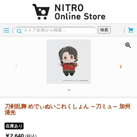
Menu
Cart
検索
刀剣乱舞 めでぃぬいこれくしょん ～刀ミュ～ 加州
清光
在庫あり
￥2,640
(税込)