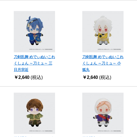
刀剣乱舞 めでぃぬいこれ
刀剣乱舞 めでぃぬいこれ
くしょん ～刀ミュ～ 三
くしょん ～刀ミュ～ 小
日月宗近
狐丸
￥2,640
(税込)
￥2,640
(税込)