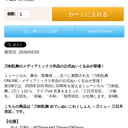
カートに入れる
個数:
ほしい物リストに追加
Email to Friend
発売日:
2026/02/20
刀剣乱舞のメディアミックス作品の公式ぬいぐるみが登場！
ミュージカル、舞台、歌舞伎……次々に展開される『刀剣乱舞
ONLINE』メディアミックス作品の公式ぬいぐるみが登場！
第1弾では、2025年10月30日に10周年を迎えるミュージカル『刀剣乱
舞』(刀ミュ)から、ライブver.衣裳をまとった「三日月宗近」「小狐
丸」「石切丸」「岩融」「今剣」「加州清光」が出陣します。全6種。
こちらの商品は「刀剣乱舞 めでぃぬいこれくしょん ～刀ミュ～ 三日月
宗近」です。
【仕様】
サイズ(約)：W75mm×H120mm×D60mm