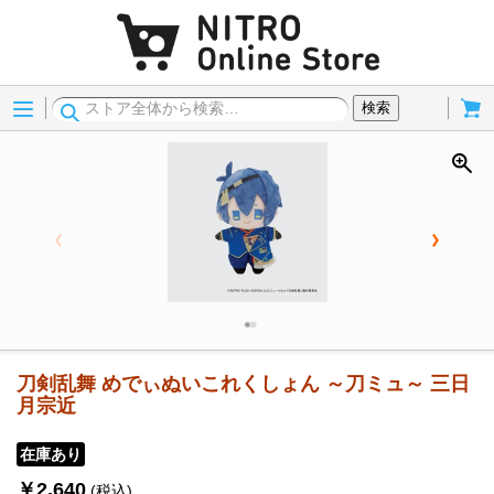
Menu
Cart
検索
刀剣乱舞 めでぃぬいこれくしょん ～刀ミュ～ 三日
月宗近
在庫あり
￥2,640
(税込)