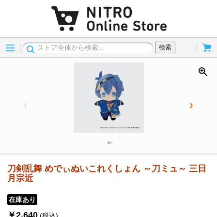
Menu
Cart
検索
刀剣乱舞 めでぃぬいこれくしょん ～刀ミュ～ 三日
月宗近
在庫あり
￥2,640
(税込)