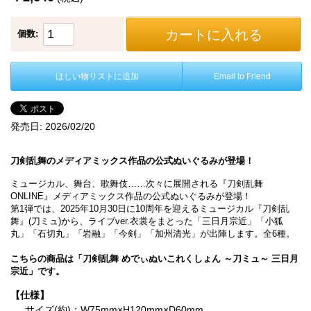
カートに入れる
個数:
ほしい物リストに追加
Email to Friend
発売日:
2026/02/20
刀剣乱舞のメディアミックス作品の公式ぬいぐるみが登場！
ミュージカル、舞台、歌舞伎……次々に展開される『刀剣乱舞
ONLINE』メディアミックス作品の公式ぬいぐるみが登場！
第1弾では、2025年10月30日に10周年を迎えるミュージカル『刀剣乱
舞』(刀ミュ)から、ライブver.衣裳をまとった「三日月宗近」「小狐
丸」「石切丸」「岩融」「今剣」「加州清光」が出陣します。全6種。
こちらの商品は「刀剣乱舞 めでぃぬいこれくしょん ～刀ミュ～ 三日月
宗近」です。
【仕様】
サイズ(約)：W75mm×H120mm×D60mm