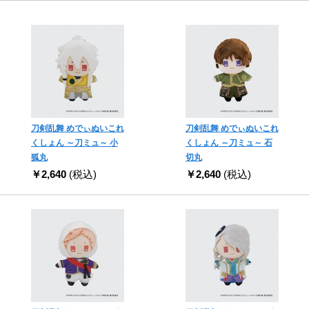
刀剣乱舞 めでぃぬいこれ
刀剣乱舞 めでぃぬいこれ
くしょん ～刀ミュ～ 小
くしょん ～刀ミュ～ 石
狐丸
切丸
￥2,640
(税込)
￥2,640
(税込)