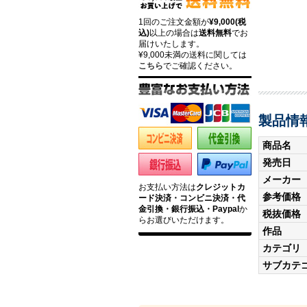
1回のご注文金額が
¥9,000(税
込)
以上の場合は
送料無料
でお
届けいたします。
¥9,000未満の送料に関しては
こちら
でご確認ください。
製品情
商品名
発売日
メーカー
お支払い方法は
クレジットカ
参考価格
ード決済・コンビニ決済・代
金引換・銀行振込・Paypal
か
税抜価格
らお選びいただけます。
作品
カテゴリ
サブカテ