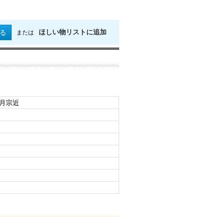
ほしい物リストに追加
る
または
日月宗近