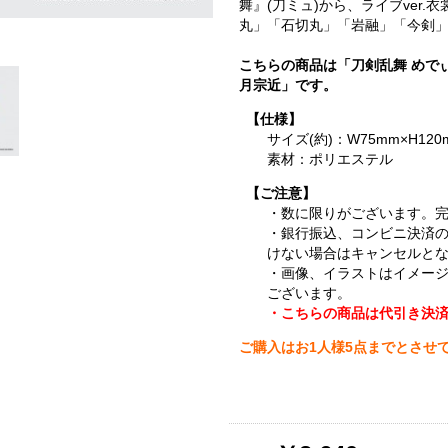
舞』(刀ミュ)から、ライブver
丸」「石切丸」「岩融」「今剣」
こちらの商品は「刀剣乱舞 めで
月宗近」です。
【仕様】
サイズ(約)：W75mm×H120
素材：ポリエステル
【ご注意】
・数に限りがございます。
・銀行振込、コンビニ決済
けない場合はキャンセルと
・画像、イラストはイメー
ございます。
・こちらの商品は代引き決
ご購入はお1人様5点までとさせ