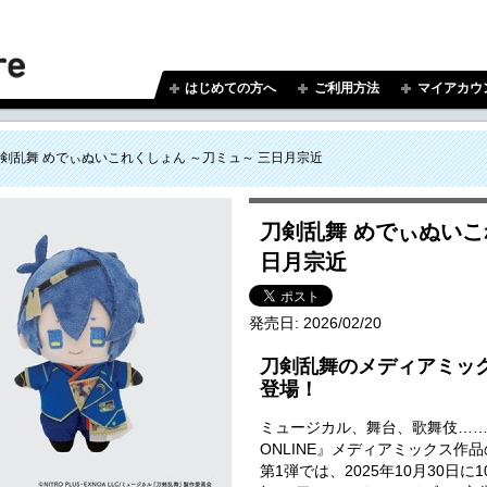
はじめての方へ
ご利用方法
マイアカウ
剣乱舞 めでぃぬいこれくしょん ～刀ミュ～ 三日月宗近
刀剣乱舞 めでぃぬいこ
日月宗近
発売日:
2026/02/20
刀剣乱舞のメディアミッ
登場！
ミュージカル、舞台、歌舞伎…
ONLINE』メディアミックス作
第1弾では、2025年10月30日