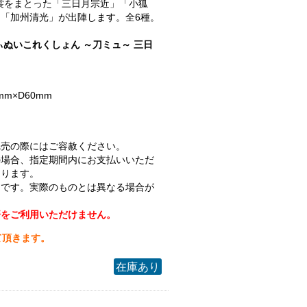
.衣裳をまとった「三日月宗近」「小狐
「加州清光」が出陣します。全6種。
ぃぬいこれくしょん ～刀ミュ～ 三日
mm×D60mm
完売の際にはご容赦ください。
の場合、指定期間内にお支払いいただ
なります。
ジです。実際のものとは異なる場合が
済をご利用いただけません。
て頂きます。
在庫あり