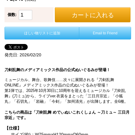
カートに入れる
個数:
ほしい物リストに追加
Email to Friend
発売日:
2026/02/20
刀剣乱舞のメディアミックス作品の公式ぬいぐるみが登場！
ミュージカル、舞台、歌舞伎……次々に展開される『刀剣乱舞
ONLINE』メディアミックス作品の公式ぬいぐるみが登場！
第1弾では、2025年10月30日に10周年を迎えるミュージカル『刀剣乱
舞』(刀ミュ)から、ライブver.衣裳をまとった「三日月宗近」「小狐
丸」「石切丸」「岩融」「今剣」「加州清光」が出陣します。全6種。
こちらの商品は「刀剣乱舞 めでぃぬいこれくしょん ～刀ミュ～ 三日月
宗近」です。
【仕様】
サイズ(約)：W75mm×H120mm×D60mm