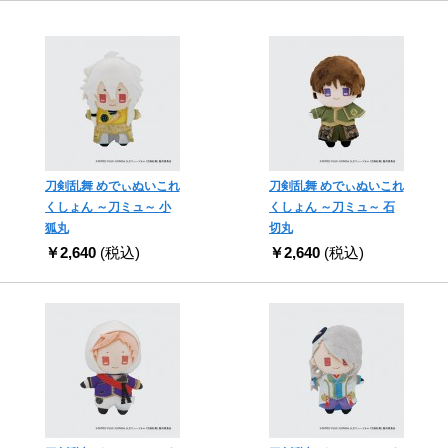
刀剣乱舞 めでぃぬいこれ
刀剣乱舞 めでぃぬいこれ
くしょん ～刀ミュ～ 小
くしょん ～刀ミュ～ 石
狐丸
切丸
￥2,640
(税込)
￥2,640
(税込)