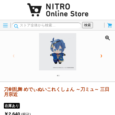
Menu
Cart
検索
刀剣乱舞 めでぃぬいこれくしょん ～刀ミュ～ 三日
月宗近
在庫あり
￥2,640
(税込)