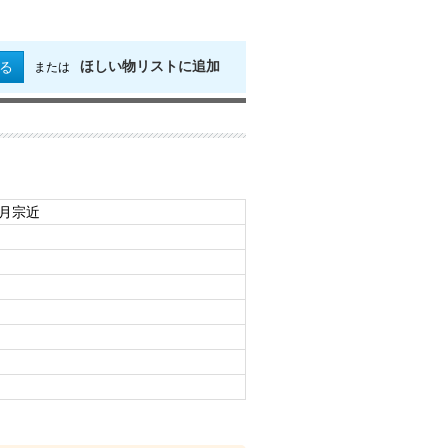
ほしい物リストに追加
る
または
日月宗近