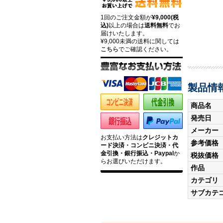
1回のご注文金額が
¥9,000(税
込)
以上の場合は
送料無料
でお
届けいたします。
¥9,000未満の送料に関しては
こちら
でご確認ください。
製品情
商品名
発売日
メーカー
お支払い方法は
クレジットカ
参考価格
ード決済・コンビニ決済・代
金引換・銀行振込・Paypal
か
税抜価格
らお選びいただけます。
作品
カテゴリ
サブカテ