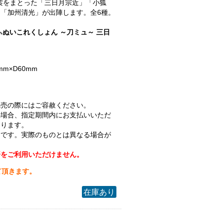
.衣裳をまとった「三日月宗近」「小狐
「加州清光」が出陣します。全6種。
ぃぬいこれくしょん ～刀ミュ～ 三日
mm×D60mm
完売の際にはご容赦ください。
の場合、指定期間内にお支払いいただ
なります。
ジです。実際のものとは異なる場合が
済をご利用いただけません。
て頂きます。
在庫あり