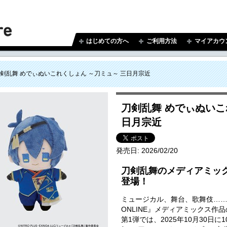
はじめての方へ
ご利用方法
マイアカウ
剣乱舞 めでぃぬいこれくしょん ～刀ミュ～ 三日月宗近
刀剣乱舞 めでぃぬいこ
日月宗近
発売日:
2026/02/20
刀剣乱舞のメディアミッ
登場！
ミュージカル、舞台、歌舞伎…
ONLINE』メディアミックス作
第1弾では、2025年10月30日