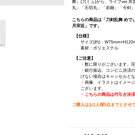
舞』(刀ミュ)から、ライブver
丸」「石切丸」「岩融」「今剣」
こちらの商品は「刀剣乱舞 めで
月宗近」です。
【仕様】
サイズ(約)：W75mm×H120
素材：ポリエステル
【ご注意】
・数に限りがございます。
・銀行振込、コンビニ決済
けない場合はキャンセルと
・画像、イラストはイメー
ございます。
・こちらの商品は代引き決
ご購入はお1人様5点までとさせ