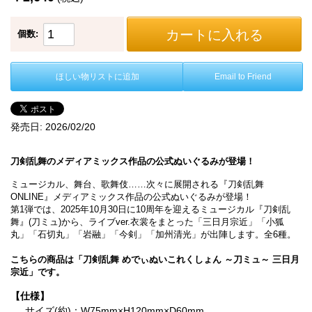
カートに入れる
個数:
ほしい物リストに追加
Email to Friend
発売日:
2026/02/20
刀剣乱舞のメディアミックス作品の公式ぬいぐるみが登場！
ミュージカル、舞台、歌舞伎……次々に展開される『刀剣乱舞
ONLINE』メディアミックス作品の公式ぬいぐるみが登場！
第1弾では、2025年10月30日に10周年を迎えるミュージカル『刀剣乱
舞』(刀ミュ)から、ライブver.衣裳をまとった「三日月宗近」「小狐
丸」「石切丸」「岩融」「今剣」「加州清光」が出陣します。全6種。
こちらの商品は「刀剣乱舞 めでぃぬいこれくしょん ～刀ミュ～ 三日月
宗近」です。
【仕様】
サイズ(約)：W75mm×H120mm×D60mm