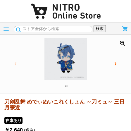
Menu
Cart
検索
刀剣乱舞 めでぃぬいこれくしょん ～刀ミュ～ 三日
月宗近
在庫あり
￥2,640
(税込)