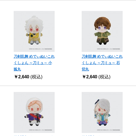
刀剣乱舞 めでぃぬいこれ
刀剣乱舞 めでぃぬいこれ
くしょん ～刀ミュ～ 小
くしょん ～刀ミュ～ 石
狐丸
切丸
￥2,640
(税込)
￥2,640
(税込)