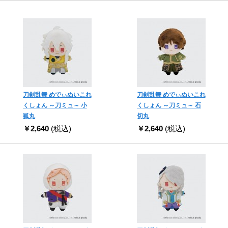
刀剣乱舞 めでぃぬいこれ
刀剣乱舞 めでぃぬいこれ
くしょん ～刀ミュ～ 小
くしょん ～刀ミュ～ 石
狐丸
切丸
￥2,640
(税込)
￥2,640
(税込)