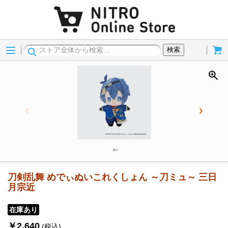
Menu
Cart
検索
刀剣乱舞 めでぃぬいこれくしょん ～刀ミュ～ 三日
月宗近
在庫あり
￥2,640
(税込)