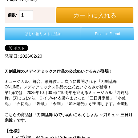
カートに入れる
個数:
ほしい物リストに追加
Email to Friend
発売日:
2026/02/20
刀剣乱舞のメディアミックス作品の公式ぬいぐるみが登場！
ミュージカル、舞台、歌舞伎……次々に展開される『刀剣乱舞
ONLINE』メディアミックス作品の公式ぬいぐるみが登場！
第1弾では、2025年10月30日に10周年を迎えるミュージカル『刀剣乱
舞』(刀ミュ)から、ライブver.衣裳をまとった「三日月宗近」「小狐
丸」「石切丸」「岩融」「今剣」「加州清光」が出陣します。全6種。
こちらの商品は「刀剣乱舞 めでぃぬいこれくしょん ～刀ミュ～ 三日月
宗近」です。
【仕様】
サイズ(約)：W75mm×H120mm×D60mm