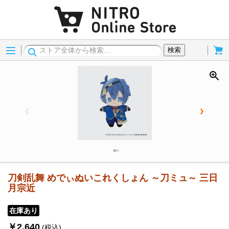
Menu
Cart
検索
刀剣乱舞 めでぃぬいこれくしょん ～刀ミュ～ 三日
月宗近
在庫あり
￥2,640
(税込)