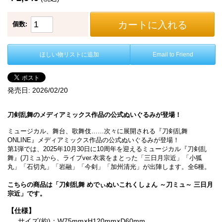
カートに入れる
個数:
ほしい物リストに追加
Email to Friend
発売日:
2026/02/20
刀剣乱舞のメディアミックス作品の公式ぬいぐるみが登場！
ミュージカル、舞台、歌舞伎……次々に展開される『刀剣乱舞
ONLINE』メディアミックス作品の公式ぬいぐるみが登場！
第1弾では、2025年10月30日に10周年を迎えるミュージカル『刀剣乱
舞』(刀ミュ)から、ライブver.衣裳をまとった「三日月宗近」「小狐
丸」「石切丸」「岩融」「今剣」「加州清光」が出陣します。全6種。
こちらの商品は「刀剣乱舞 めでぃぬいこれくしょん ～刀ミュ～ 三日月
宗近」です。
【仕様】
サイズ(約)：W75mm×H120mm×D60mm