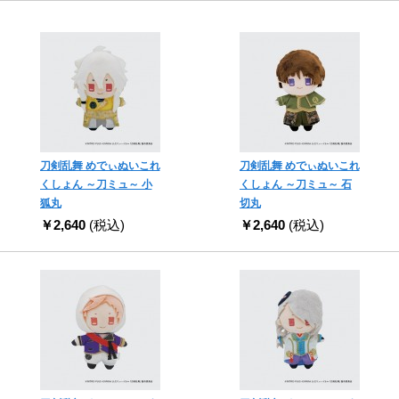
刀剣乱舞 めでぃぬいこれ
刀剣乱舞 めでぃぬいこれ
くしょん ～刀ミュ～ 小
くしょん ～刀ミュ～ 石
狐丸
切丸
￥2,640
(税込)
￥2,640
(税込)