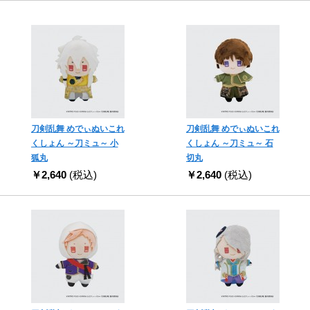
刀剣乱舞 めでぃぬいこれ
刀剣乱舞 めでぃぬいこれ
くしょん ～刀ミュ～ 小
くしょん ～刀ミュ～ 石
狐丸
切丸
￥2,640
(税込)
￥2,640
(税込)