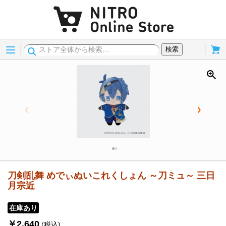
Menu
Cart
検索
刀剣乱舞 めでぃぬいこれくしょん ～刀ミュ～ 三日
月宗近
在庫あり
￥2,640
(税込)