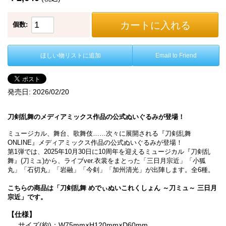
カートに入れる
個数:
ほしい物リストに追加
Email to Friend
発売日:
2026/02/20
刀剣乱舞のメディアミックス作品の公式ぬいぐるみが登場！
ミュージカル、舞台、歌舞伎……次々に展開される『刀剣乱舞
ONLINE』メディアミックス作品の公式ぬいぐるみが登場！
第1弾では、2025年10月30日に10周年を迎えるミュージカル『刀剣乱
舞』(刀ミュ)から、ライブver.衣裳をまとった「三日月宗近」「小狐
丸」「石切丸」「岩融」「今剣」「加州清光」が出陣します。全6種。
こちらの商品は「刀剣乱舞 めでぃぬいこれくしょん ～刀ミュ～ 三日月
宗近」です。
【仕様】
サイズ(約)：W75mm×H120mm×D60mm