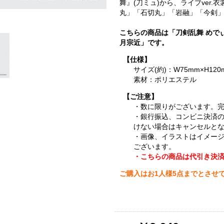
舞』(刀ミュ)から、ライブver
丸」「石切丸」「岩融」「今剣」
こちらの商品は「刀剣乱舞 めで
月宗近」です。
【仕様】
サイズ(約)：W75mm×H120
素材：ポリエステル
【ご注意】
・数に限りがございます。
・銀行振込、コンビニ決済
けない場合はキャンセルと
・画像、イラストはイメー
ございます。
・こちらの商品は代引き決
ご購入はお1人様5点までとさせ