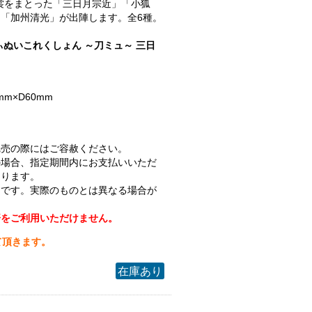
.衣裳をまとった「三日月宗近」「小狐
「加州清光」が出陣します。全6種。
ぃぬいこれくしょん ～刀ミュ～ 三日
mm×D60mm
完売の際にはご容赦ください。
の場合、指定期間内にお支払いいただ
なります。
ジです。実際のものとは異なる場合が
済をご利用いただけません。
て頂きます。
在庫あり