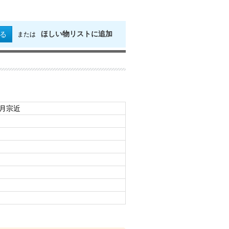
ほしい物リストに追加
る
または
日月宗近