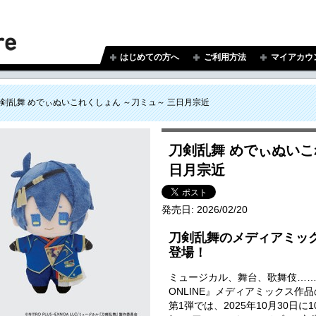
はじめての方へ
ご利用方法
マイアカウ
剣乱舞 めでぃぬいこれくしょん ～刀ミュ～ 三日月宗近
刀剣乱舞 めでぃぬいこ
日月宗近
発売日:
2026/02/20
刀剣乱舞のメディアミッ
登場！
ミュージカル、舞台、歌舞伎…
ONLINE』メディアミックス作
第1弾では、2025年10月30日