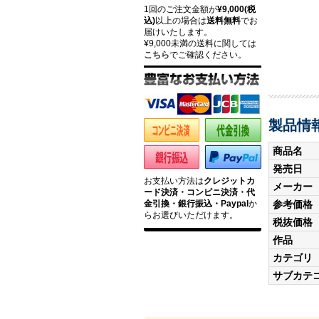
1回のご注文金額が
¥9,000(税
込)
以上の場合は
送料無料
でお
届けいたします。
¥9,000未満の送料に関しては
こちら
でご確認ください。
製品情
商品名
発売日
お支払い方法は
クレジットカ
メーカー
ード決済・コンビニ決済・代
参考価格
金引換・銀行振込・Paypal
か
らお選びいただけます。
税抜価格
作品
カテゴリ
サブカテ