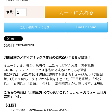
カートに入れる
個数:
ほしい物リストに追加
Email to Friend
発売日:
2026/02/20
刀剣乱舞のメディアミックス作品の公式ぬいぐるみが登場！
ミュージカル、舞台、歌舞伎……次々に展開される『刀剣乱舞
ONLINE』メディアミックス作品の公式ぬいぐるみが登場！
第1弾では、2025年10月30日に10周年を迎えるミュージカル『刀剣乱
舞』(刀ミュ)から、ライブver.衣裳をまとった「三日月宗近」「小狐
丸」「石切丸」「岩融」「今剣」「加州清光」が出陣します。全6種。
こちらの商品は「刀剣乱舞 めでぃぬいこれくしょん ～刀ミュ～ 三日月
宗近」です。
【仕様】
サイズ(約)：W75mm×H120mm×D60mm