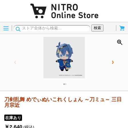
Menu
Cart
検索
刀剣乱舞 めでぃぬいこれくしょん ～刀ミュ～ 三日
月宗近
在庫あり
￥2,640
(税込)