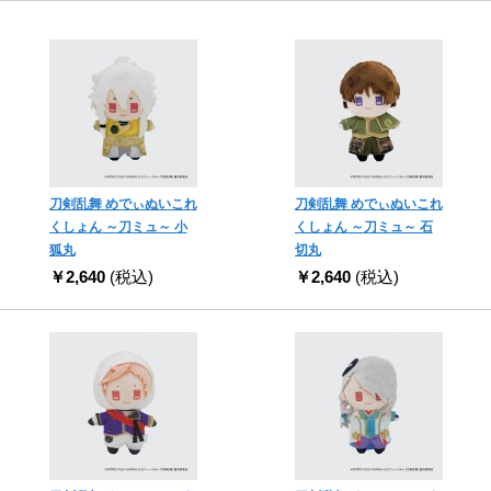
刀剣乱舞 めでぃぬいこれ
刀剣乱舞 めでぃぬいこれ
くしょん ～刀ミュ～ 小
くしょん ～刀ミュ～ 石
狐丸
切丸
￥2,640
(税込)
￥2,640
(税込)