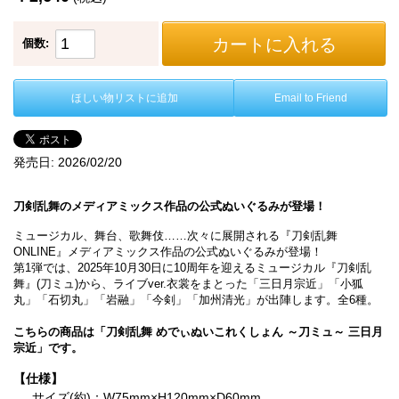
カートに入れる
個数:
ほしい物リストに追加
Email to Friend
発売日:
2026/02/20
刀剣乱舞のメディアミックス作品の公式ぬいぐるみが登場！
ミュージカル、舞台、歌舞伎……次々に展開される『刀剣乱舞
ONLINE』メディアミックス作品の公式ぬいぐるみが登場！
第1弾では、2025年10月30日に10周年を迎えるミュージカル『刀剣乱
舞』(刀ミュ)から、ライブver.衣裳をまとった「三日月宗近」「小狐
丸」「石切丸」「岩融」「今剣」「加州清光」が出陣します。全6種。
こちらの商品は「刀剣乱舞 めでぃぬいこれくしょん ～刀ミュ～ 三日月
宗近」です。
【仕様】
サイズ(約)：W75mm×H120mm×D60mm