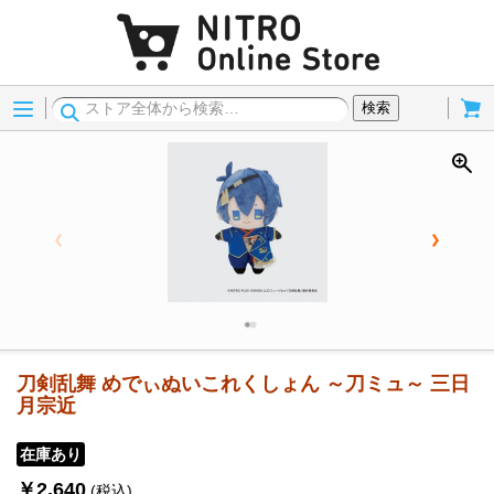
Menu
Cart
検索
刀剣乱舞 めでぃぬいこれくしょん ～刀ミュ～ 三日
月宗近
在庫あり
￥2,640
(税込)