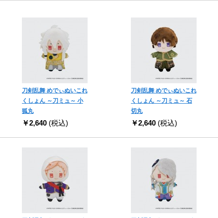
刀剣乱舞 めでぃぬいこれ
刀剣乱舞 めでぃぬいこれ
くしょん ～刀ミュ～ 小
くしょん ～刀ミュ～ 石
狐丸
切丸
￥2,640
(税込)
￥2,640
(税込)