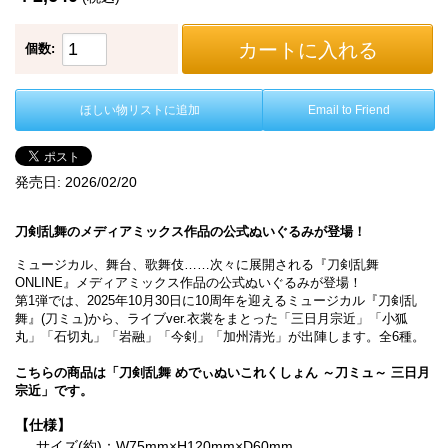
カートに入れる
個数:
ほしい物リストに追加
Email to Friend
発売日:
2026/02/20
刀剣乱舞のメディアミックス作品の公式ぬいぐるみが登場！
ミュージカル、舞台、歌舞伎……次々に展開される『刀剣乱舞
ONLINE』メディアミックス作品の公式ぬいぐるみが登場！
第1弾では、2025年10月30日に10周年を迎えるミュージカル『刀剣乱
舞』(刀ミュ)から、ライブver.衣裳をまとった「三日月宗近」「小狐
丸」「石切丸」「岩融」「今剣」「加州清光」が出陣します。全6種。
こちらの商品は「刀剣乱舞 めでぃぬいこれくしょん ～刀ミュ～ 三日月
宗近」です。
【仕様】
サイズ(約)：W75mm×H120mm×D60mm