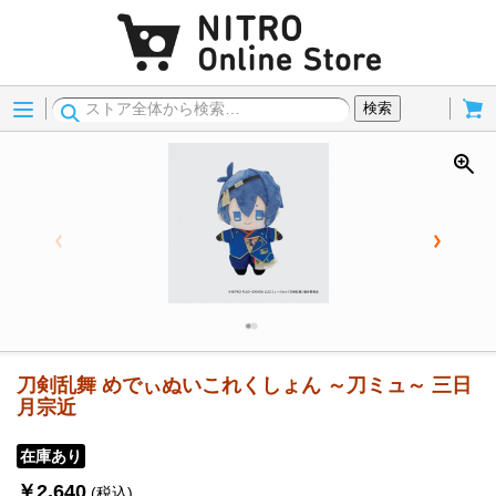
Menu
Cart
検索
刀剣乱舞 めでぃぬいこれくしょん ～刀ミュ～ 三日
月宗近
在庫あり
￥2,640
(税込)