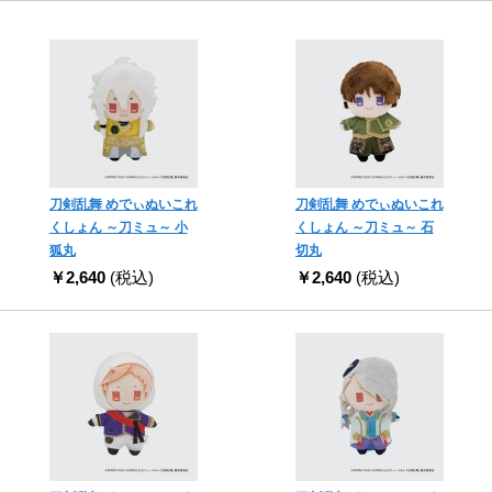
刀剣乱舞 めでぃぬいこれ
刀剣乱舞 めでぃぬいこれ
くしょん ～刀ミュ～ 小
くしょん ～刀ミュ～ 石
狐丸
切丸
￥2,640
(税込)
￥2,640
(税込)