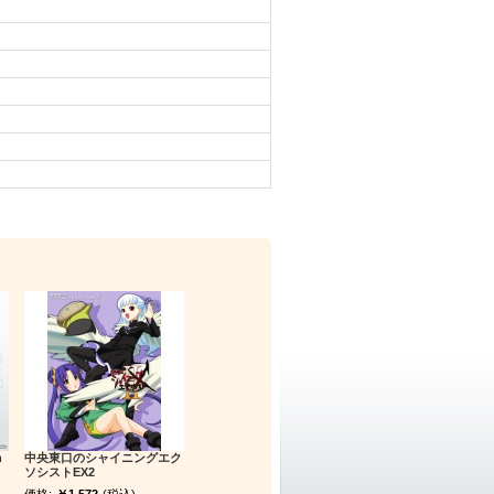
h
中央東口のシャイニングエク
ソシストEX2