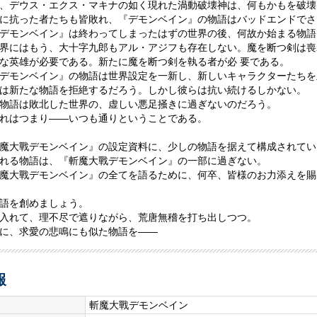
、デウス・エクス・マキナの如く現れた渦動破壊神は、何もかもを破壊
に抗った者たちも皆敗れ、『デモンベイン』の物語はバッドエンドでさ
デモンベイン』は終わってしまったはずの世界の後、何故か始まる物語
界にはもう、大十字九郎もアル・アジフも存在しない。魔を断つ剣は喪
な英雄が必要である。新たに魔を断つ剣を執る者が必 要である。
デモンベイン』の物語は世界設定を一新し、新しいキャラクターたちを
は新たな物語を拒絶するだろう。しかし彼らは抗い続けるしかない。
物語は敗北した世界の、虚しい悪足掻きに過ぎないのだろう。
れはつまり――いつも通りということである。
魔大戰デモンベイン』の設定資料に、少しの物語を据えて構成されてい
れる物語は、『斬魔大戰デモンベイン』の一部に過ぎない。
魔大戰デモンベイン』の全てを語るために、何卒、皆様のお力添えを賜
語を創めましょう。
入れて、理不尽で遮りながら、荒唐無稽を打ち出しつつ。
に、求愛の悲鳴にも似た物語を――
報
斬魔大戰デモンベイン