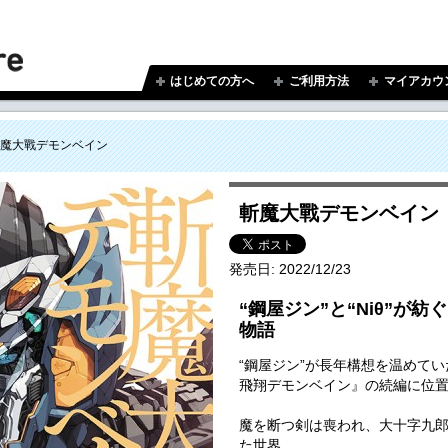
はじめての方へ
ご利用方法
マイアカウ
魔大戰デモンベイン
斬魔大戰デモンベイン
発売日:
2022/12/23
“鋼屋ジン”と“Niθ”が
物語
“鋼屋ジン”が長年構想を温めて
飛翔デモンベイン』の続編に位
魔を断つ剣は喪われ、大十字九
た世界。