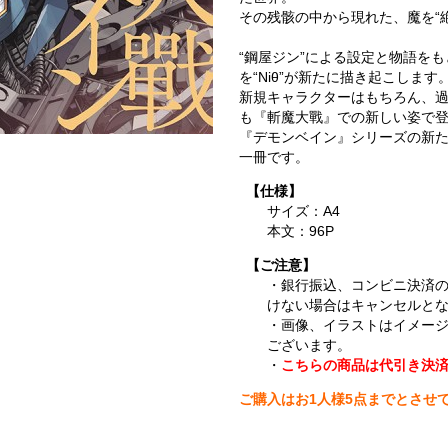
その残骸の中から現れた、魔を“絶
“鋼屋ジン”による設定と物語を
を“Niθ”が新たに描き起こします
新規キャラクターはもちろん、
も『斬魔大戰』での新しい姿で
『デモンベイン』シリーズの新
一冊です。
【仕様】
サイズ：A4
本文：96P
【ご注意】
・銀行振込、コンビニ決済
けない場合はキャンセルと
・画像、イラストはイメー
ございます。
・
こちらの商品は代引き決
ご購入はお1人様5点までとさせ