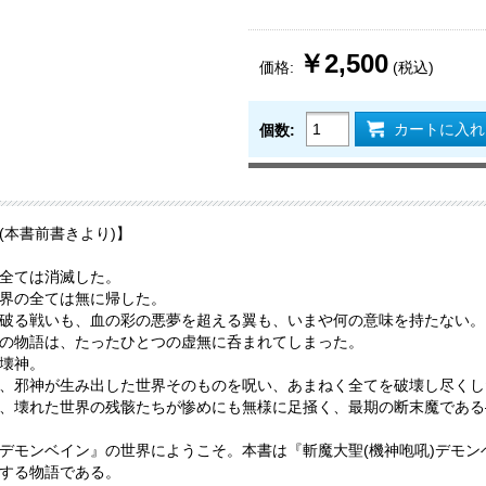
￥2,500
価格:
(税込)
カートに入れ
個数:
(本書前書きより)】
全ては消滅した。
界の全ては無に帰した。
破る戦いも、血の彩の悪夢を超える翼も、いまや何の意味を持たない。
の物語は、たったひとつの虚無に呑まれてしまった。
壊神。
、邪神が生み出した世界そのものを呪い、あまねく全てを破壊し尽くした
、壊れた世界の残骸たちが惨めにも無様に足掻く、最期の断末魔である
デモンベイン』の世界にようこそ。本書は『斬魔大聖(機神咆吼)デモ
する物語である。