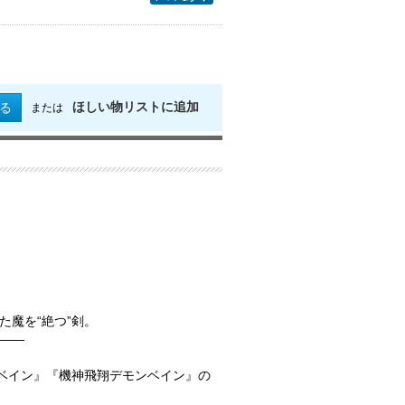
ほしい物リストに追加
る
または
魔を“絶つ”剣。
――
ンベイン』『機神飛翔デモンベイン』の