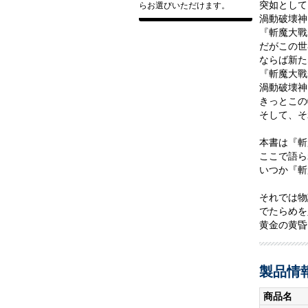
突如として
らお選びいただけます。
渦動破壊神
『斬魔大戰
だがこの世
ならば新た
『斬魔大戰
渦動破壊神
きっとこの
そして、そ
本書は『斬
ここで語ら
いつか『斬
それでは物
でたらめを
黄金の黄昏
製品情
商品名