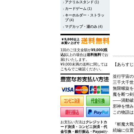
アクリルスタンド
(1)
カードゲーム
(1)
キーホルダー・ストラッ
プ
(4)
マグカップ・湯のみ
(4)
1回のご注文金額が
¥9,000(税
込)
以上の場合は
送料無料
でお
届けいたします。
【あらすじ
¥9,000未満の送料に関しては
こちら
でご確認ください。
並行宇宙の
三千大千世
無限螺旋を
魔を断つ剣
――渦動破
邪神を憎み
この物語は
お支払い方法は
クレジットカ
『斬魔大戰
ード決済・コンビニ決済・代
続編に位置
金引換・銀行振込・Paypal
か