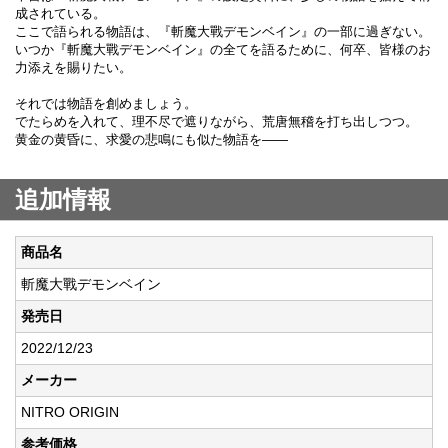
成されている。
ここで語られる物語は、『斬魔大戰デモンベイン』の一部に過ぎない。
いつか『斬魔大戰デモンベイン』の全てを語るために、何卒、皆様のお
力添えを賜りたい。
それでは物語を創めましょう。
でたらめを入れて、理不尽で遮りながら、荒唐無稽を打ち出しつつ。
黄金の黄昏に、求愛の悲鳴にも似た物語を――
追加情報
商品名
斬魔大戰デモンベイン
発売日
2022/12/23
メーカー
NITRO ORIGIN
参考価格