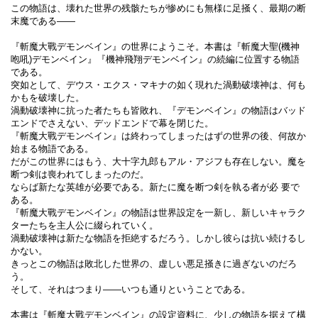
この物語は、壊れた世界の残骸たちが惨めにも無様に足掻く、最期の断
末魔である――
『斬魔大戰デモンベイン』の世界にようこそ。本書は『斬魔大聖(機神
咆吼)デモンベイン』『機神飛翔デモンベイン』の続編に位置する物語
である。
突如として、デウス・エクス・マキナの如く現れた渦動破壊神は、何も
かもを破壊した。
渦動破壊神に抗った者たちも皆敗れ、『デモンベイン』の物語はバッド
エンドでさえない、デッドエンドで幕を閉じた。
『斬魔大戰デモンベイン』は終わってしまったはずの世界の後、何故か
始まる物語である。
だがこの世界にはもう、大十字九郎もアル・アジフも存在しない。魔を
断つ剣は喪われてしまったのだ。
ならば新たな英雄が必要である。新たに魔を断つ剣を執る者が必 要で
ある。
『斬魔大戰デモンベイン』の物語は世界設定を一新し、新しいキャラク
ターたちを主人公に綴られていく。
渦動破壊神は新たな物語を拒絶するだろう。しかし彼らは抗い続けるし
かない。
きっとこの物語は敗北した世界の、虚しい悪足掻きに過ぎないのだろ
う。
そして、それはつまり――いつも通りということである。
本書は『斬魔大戰デモンベイン』の設定資料に、少しの物語を据えて構