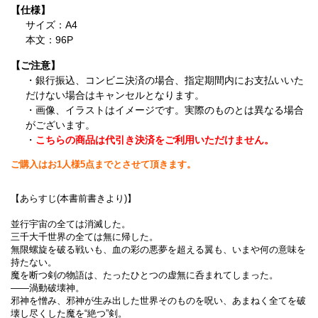
【仕様】
サイズ：A4
本文：96P
【ご注意】
・銀行振込、コンビニ決済の場合、指定期間内にお支払いいた
だけない場合はキャンセルとなります。
・画像、イラストはイメージです。実際のものとは異なる場合
がございます。
・
こちらの商品は代引き決済をご利用いただけません。
ご購入はお1人様5点までとさせて頂きます。
【あらすじ(本書前書きより)】
並行宇宙の全ては消滅した。
三千大千世界の全ては無に帰した。
無限螺旋を破る戦いも、血の彩の悪夢を超える翼も、いまや何の意味を
持たない。
魔を断つ剣の物語は、たったひとつの虚無に呑まれてしまった。
――渦動破壊神。
邪神を憎み、邪神が生み出した世界そのものを呪い、あまねく全てを破
壊し尽くした魔を“絶つ”剣。