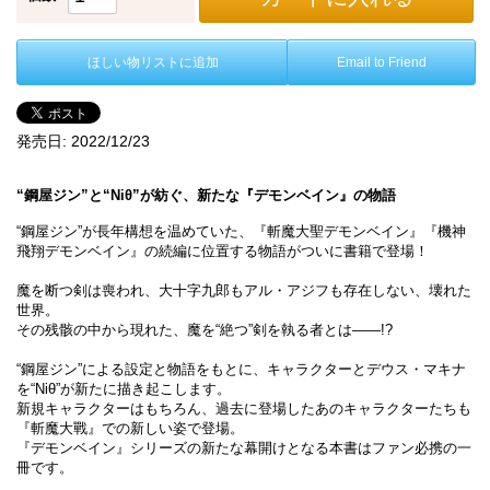
ほしい物リストに追加
Email to Friend
発売日:
2022/12/23
“鋼屋ジン”と“Niθ”が紡ぐ、新たな『デモンベイン』の物語
“鋼屋ジン”が長年構想を温めていた、『斬魔大聖デモンベイン』『機神
飛翔デモンベイン』の続編に位置する物語がついに書籍で登場！
魔を断つ剣は喪われ、大十字九郎もアル・アジフも存在しない、壊れた
世界。
その残骸の中から現れた、魔を“絶つ”剣を執る者とは――!?
“鋼屋ジン”による設定と物語をもとに、キャラクターとデウス・マキナ
を“Niθ”が新たに描き起こします。
新規キャラクターはもちろん、過去に登場したあのキャラクターたちも
『斬魔大戰』での新しい姿で登場。
『デモンベイン』シリーズの新たな幕開けとなる本書はファン必携の一
冊です。