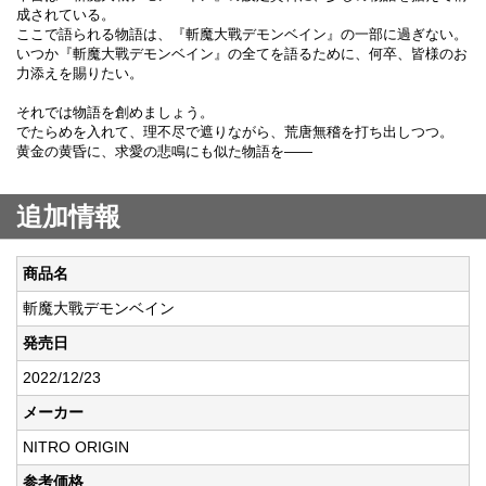
成されている。
ここで語られる物語は、『斬魔大戰デモンベイン』の一部に過ぎない。
いつか『斬魔大戰デモンベイン』の全てを語るために、何卒、皆様のお
力添えを賜りたい。
それでは物語を創めましょう。
でたらめを入れて、理不尽で遮りながら、荒唐無稽を打ち出しつつ。
黄金の黄昏に、求愛の悲鳴にも似た物語を――
追加情報
商品名
斬魔大戰デモンベイン
発売日
2022/12/23
メーカー
NITRO ORIGIN
参考価格