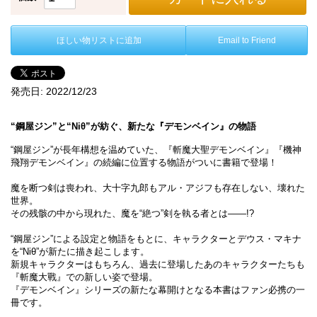
ほしい物リストに追加
Email to Friend
発売日:
2022/12/23
“鋼屋ジン”と“Niθ”が紡ぐ、新たな『デモンベイン』の物語
“鋼屋ジン”が長年構想を温めていた、『斬魔大聖デモンベイン』『機神
飛翔デモンベイン』の続編に位置する物語がついに書籍で登場！
魔を断つ剣は喪われ、大十字九郎もアル・アジフも存在しない、壊れた
世界。
その残骸の中から現れた、魔を“絶つ”剣を執る者とは――!?
“鋼屋ジン”による設定と物語をもとに、キャラクターとデウス・マキナ
を“Niθ”が新たに描き起こします。
新規キャラクターはもちろん、過去に登場したあのキャラクターたちも
『斬魔大戰』での新しい姿で登場。
『デモンベイン』シリーズの新たな幕開けとなる本書はファン必携の一
冊です。