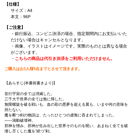
【仕様】
サイズ：A4
本文：96P
【ご注意】
・銀行振込、コンビニ決済の場合、指定期間内にお支払いいた
だけない場合はキャンセルとなります。
・画像、イラストはイメージです。実際のものとは異なる場合
がございます。
・
こちらの商品は代引き決済をご利用いただけません。
ご購入はお1人様5点までとさせて頂きます。
【あらすじ(本書前書きより)】
並行宇宙の全ては消滅した。
三千大千世界の全ては無に帰した。
無限螺旋を破る戦いも、血の彩の悪夢を超える翼も、いまや何の意味を
持たない。
魔を断つ剣の物語は、たったひとつの虚無に呑まれてしまった。
――渦動破壊神。
邪神を憎み、邪神が生み出した世界そのものを呪い、あまねく全てを破
壊し尽くした魔を“絶つ”剣。