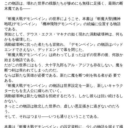
この物語は、壊れた世界の残骸たちが惨めにも無様に足掻く、最期の断
末魔である――
『斬魔大戰デモンベイン』の世界にようこそ。本書は『斬魔大聖(機神
咆吼)デモンベイン』『機神飛翔デモンベイン』の続編に位置する物語
である。
突如として、デウス・エクス・マキナの如く現れた渦動破壊神は、何も
かもを破壊した。
渦動破壊神に抗った者たちも皆敗れ、『デモンベイン』の物語はバッド
エンドでさえない、デッドエンドで幕を閉じた。
『斬魔大戰デモンベイン』は終わってしまったはずの世界の後、何故か
始まる物語である。
だがこの世界にはもう、大十字九郎もアル・アジフも存在しない。魔を
断つ剣は喪われてしまったのだ。
ならば新たな英雄が必要である。新たに魔を断つ剣を執る者が必 要で
ある。
『斬魔大戰デモンベイン』の物語は世界設定を一新し、新しいキャラク
ターたちを主人公に綴られていく。
渦動破壊神は新たな物語を拒絶するだろう。しかし彼らは抗い続けるし
かない。
きっとこの物語は敗北した世界の、虚しい悪足掻きに過ぎないのだろ
う。
そして、それはつまり――いつも通りということである。
本書は『斬魔大戰デモンベイン』の設定資料に、少しの物語を据えて構