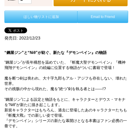
ほしい物リストに追加
Email to Friend
発売日:
2022/12/23
“鋼屋ジン”と“Niθ”が紡ぐ、新たな『デモンベイン』の物語
“鋼屋ジン”が長年構想を温めていた、『斬魔大聖デモンベイン』『機神
飛翔デモンベイン』の続編に位置する物語がついに書籍で登場！
魔を断つ剣は喪われ、大十字九郎もアル・アジフも存在しない、壊れた
世界。
その残骸の中から現れた、魔を“絶つ”剣を執る者とは――!?
“鋼屋ジン”による設定と物語をもとに、キャラクターとデウス・マキナ
を“Niθ”が新たに描き起こします。
新規キャラクターはもちろん、過去に登場したあのキャラクターたちも
『斬魔大戰』での新しい姿で登場。
『デモンベイン』シリーズの新たな幕開けとなる本書はファン必携の一
冊です。