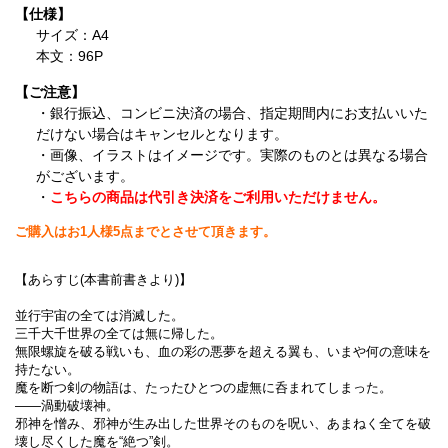
【仕様】
サイズ：A4
本文：96P
【ご注意】
・銀行振込、コンビニ決済の場合、指定期間内にお支払いいた
だけない場合はキャンセルとなります。
・画像、イラストはイメージです。実際のものとは異なる場合
がございます。
・
こちらの商品は代引き決済をご利用いただけません。
ご購入はお1人様5点までとさせて頂きます。
【あらすじ(本書前書きより)】
並行宇宙の全ては消滅した。
三千大千世界の全ては無に帰した。
無限螺旋を破る戦いも、血の彩の悪夢を超える翼も、いまや何の意味を
持たない。
魔を断つ剣の物語は、たったひとつの虚無に呑まれてしまった。
――渦動破壊神。
邪神を憎み、邪神が生み出した世界そのものを呪い、あまねく全てを破
壊し尽くした魔を“絶つ”剣。