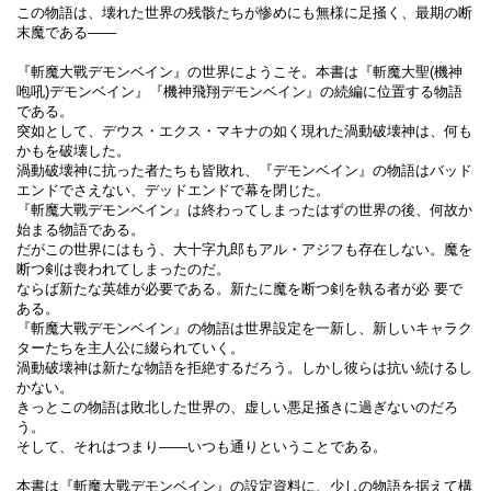
この物語は、壊れた世界の残骸たちが惨めにも無様に足掻く、最期の断
末魔である――
『斬魔大戰デモンベイン』の世界にようこそ。本書は『斬魔大聖(機神
咆吼)デモンベイン』『機神飛翔デモンベイン』の続編に位置する物語
である。
突如として、デウス・エクス・マキナの如く現れた渦動破壊神は、何も
かもを破壊した。
渦動破壊神に抗った者たちも皆敗れ、『デモンベイン』の物語はバッド
エンドでさえない、デッドエンドで幕を閉じた。
『斬魔大戰デモンベイン』は終わってしまったはずの世界の後、何故か
始まる物語である。
だがこの世界にはもう、大十字九郎もアル・アジフも存在しない。魔を
断つ剣は喪われてしまったのだ。
ならば新たな英雄が必要である。新たに魔を断つ剣を執る者が必 要で
ある。
『斬魔大戰デモンベイン』の物語は世界設定を一新し、新しいキャラク
ターたちを主人公に綴られていく。
渦動破壊神は新たな物語を拒絶するだろう。しかし彼らは抗い続けるし
かない。
きっとこの物語は敗北した世界の、虚しい悪足掻きに過ぎないのだろ
う。
そして、それはつまり――いつも通りということである。
本書は『斬魔大戰デモンベイン』の設定資料に、少しの物語を据えて構