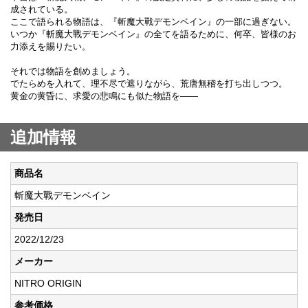
成されている。
ここで語られる物語は、『斬魔大戰デモンベイン』の一部に過ぎない。
いつか『斬魔大戰デモンベイン』の全てを語るために、何卒、皆様のお
力添えを賜りたい。
それでは物語を創めましょう。
でたらめを入れて、理不尽で遮りながら、荒唐無稽を打ち出しつつ。
黄金の黄昏に、求愛の悲鳴にも似た物語を――
追加情報
商品名
斬魔大戰デモンベイン
発売日
2022/12/23
メーカー
NITRO ORIGIN
参考価格