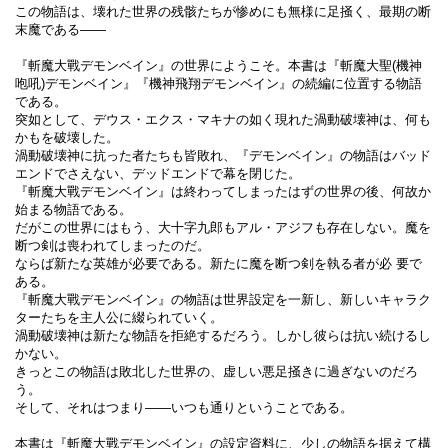
この物語は、壊れた世界の残骸たちが惨めにも無様に足掻く、最期の断
末魔である――
『斬魔大戰デモンベイン』の世界にようこそ。本書は『斬魔大聖(機神
咆吼)デモンベイン』『機神飛翔デモンベイン』の続編に位置する物語
である。
突如として、デウス・エクス・マキナの如く現れた渦動破壊神は、何も
かもを破壊した。
渦動破壊神に抗った者たちも皆敗れ、『デモンベイン』の物語はバッド
エンドでさえない、デッドエンドで幕を閉じた。
『斬魔大戰デモンベイン』は終わってしまったはずの世界の後、何故か
始まる物語である。
だがこの世界にはもう、大十字九郎もアル・アジフも存在しない。魔を
断つ剣は喪われてしまったのだ。
ならば新たな英雄が必要である。新たに魔を断つ剣を執る者が必 要で
ある。
『斬魔大戰デモンベイン』の物語は世界設定を一新し、新しいキャラク
ターたちを主人公に綴られていく。
渦動破壊神は新たな物語を拒絶するだろう。しかし彼らは抗い続けるし
かない。
きっとこの物語は敗北した世界の、虚しい悪足掻きに過ぎないのだろ
う。
そして、それはつまり――いつも通りということである。
本書は『斬魔大戰デモンベイン』の設定資料に、少しの物語を据えて構