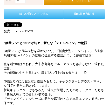
ほしい物リストに追加
Email to Friend
発売日:
2022/12/23
“鋼屋ジン”と“Niθ”が紡ぐ、新たな『デモンベイン』の物語
“鋼屋ジン”が長年構想を温めていた、『斬魔大聖デモンベイン』『機神
飛翔デモンベイン』の続編に位置する物語がついに書籍で登場！
魔を断つ剣は喪われ、大十字九郎もアル・アジフも存在しない、壊れた
世界。
その残骸の中から現れた、魔を“絶つ”剣を執る者とは――!?
“鋼屋ジン”による設定と物語をもとに、キャラクターとデウス・マキナ
を“Niθ”が新たに描き起こします。
新規キャラクターはもちろん、過去に登場したあのキャラクターたちも
『斬魔大戰』での新しい姿で登場。
『デモンベイン』シリーズの新たな幕開けとなる本書はファン必携の一
冊です。