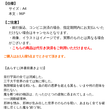
【仕様】
サイズ：A4
本文：96P
【ご注意】
・銀行振込、コンビニ決済の場合、指定期間内にお支払いいた
だけない場合はキャンセルとなります。
・画像、イラストはイメージです。実際のものとは異なる場合
がございます。
・
こちらの商品は代引き決済をご利用いただけません。
ご購入はお1人様5点までとさせて頂きます。
【あらすじ(本書前書きより)】
並行宇宙の全ては消滅した。
三千大千世界の全ては無に帰した。
無限螺旋を破る戦いも、血の彩の悪夢を超える翼も、いまや何の意味を
持たない。
魔を断つ剣の物語は、たったひとつの虚無に呑まれてしまった。
――渦動破壊神。
邪神を憎み、邪神が生み出した世界そのものを呪い、あまねく全てを破
壊し尽くした魔を“絶つ”剣。