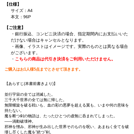
【仕様】
サイズ：A4
本文：96P
【ご注意】
・銀行振込、コンビニ決済の場合、指定期間内にお支払いいた
だけない場合はキャンセルとなります。
・画像、イラストはイメージです。実際のものとは異なる場合
がございます。
・
こちらの商品は代引き決済をご利用いただけません。
ご購入はお1人様5点までとさせて頂きます。
【あらすじ(本書前書きより)】
並行宇宙の全ては消滅した。
三千大千世界の全ては無に帰した。
無限螺旋を破る戦いも、血の彩の悪夢を超える翼も、いまや何の意味を
持たない。
魔を断つ剣の物語は、たったひとつの虚無に呑まれてしまった。
――渦動破壊神。
邪神を憎み、邪神が生み出した世界そのものを呪い、あまねく全てを破
壊し尽くした魔を“絶つ”剣。