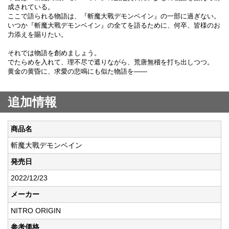
成されている。
ここで語られる物語は、『斬魔大戰デモンベイン』の一部に過ぎない。
いつか『斬魔大戰デモンベイン』の全てを語るために、何卒、皆様のお
力添えを賜りたい。
それでは物語を創めましょう。
でたらめを入れて、理不尽で遮りながら、荒唐無稽を打ち出しつつ。
黄金の黄昏に、求愛の悲鳴にも似た物語を――
追加情報
商品名
斬魔大戰デモンベイン
発売日
2022/12/23
メーカー
NITRO ORIGIN
参考価格