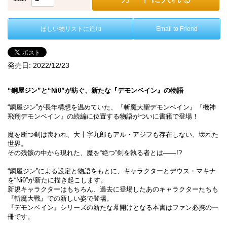
ほしい物リストに追加
Email to Friend
発売日:
2022/12/23
“鋼屋ジン”と“Niθ”が紡ぐ、新たな『デモンベイン』の物語
“鋼屋ジン”が長年構想を温めていた、『斬魔大聖デモンベイン』『機神
飛翔デモンベイン』の続編に位置する物語がついに書籍で登場！
魔を断つ剣は喪われ、大十字九郎もアル・アジフも存在しない、壊れた
世界。
その残骸の中から現れた、魔を“絶つ”剣を執る者とは――!?
“鋼屋ジン”による設定と物語をもとに、キャラクターとデウス・マキナ
を“Niθ”が新たに描き起こします。
新規キャラクターはもちろん、過去に登場したあのキャラクターたちも
『斬魔大戰』での新しい姿で登場。
『デモンベイン』シリーズの新たな幕開けとなる本書はファン必携の一
冊です。