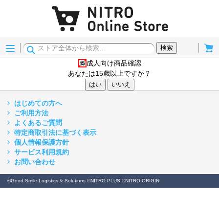
Menu
Cart
検索
成人向け商品確認
15歳以上
あなたは15歳以上ですか？
はい
いいえ
はじめての方へ
ご利用方法
よくあるご質問
特定商取引法に基づく表示
個人情報保護方針
サービス利用規約
お問い合わせ
©Good Smile Logistics & Solutions ©NITRO PLUS ©NITRO ORIGIN