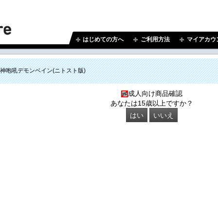
はじめての方へ
ご利用方法
マイアカウ
神咆吼デモンベイン(ニトスト版)
成人向け商品確認
あなたは15歳以上ですか？
はい
いいえ