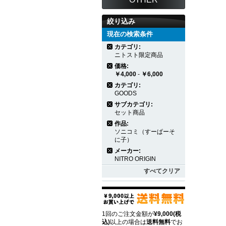
絞り込み
現在の検索条件
カテゴリ:
ニトスト限定商品
価格:
￥4,000
-
￥6,000
カテゴリ:
GOODS
サブカテゴリ:
セット商品
作品:
ソニコミ（すーぱーそ
に子）
メーカー:
NITRO ORIGIN
すべてクリア
1回のご注文金額が
¥9,000(税
込)
以上の場合は
送料無料
でお