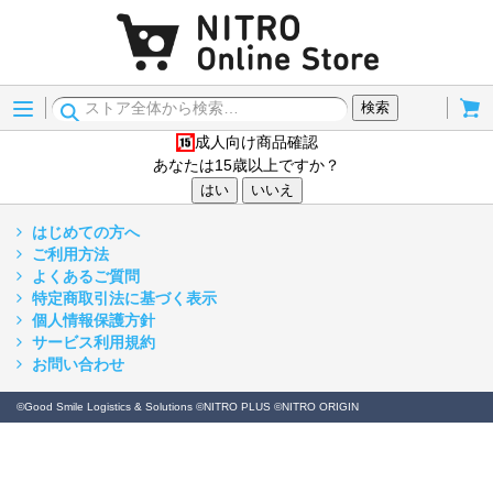
Menu
Cart
検索
成人向け商品確認
15歳以上
あなたは15歳以上ですか？
はい
いいえ
はじめての方へ
ご利用方法
よくあるご質問
特定商取引法に基づく表示
個人情報保護方針
サービス利用規約
お問い合わせ
©Good Smile Logistics & Solutions ©NITRO PLUS ©NITRO ORIGIN