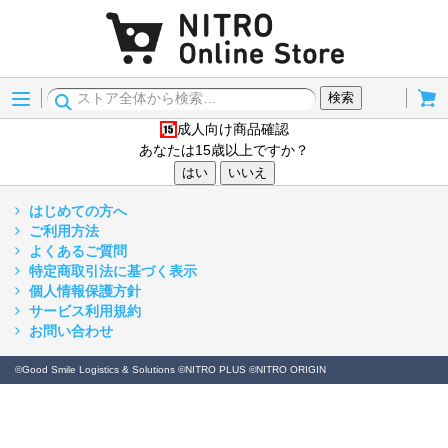
Menu
Cart
検索
成人向け商品確認
15歳以上
あなたは15歳以上ですか？
はい
いいえ
はじめての方へ
ご利用方法
よくあるご質問
特定商取引法に基づく表示
個人情報保護方針
サービス利用規約
お問い合わせ
©Good Smile Logistics & Solutions ©NITRO PLUS ©NITRO ORIGIN