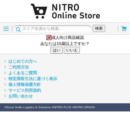
Menu
Cart
検索
成人向け商品確認
15歳以上
あなたは15歳以上ですか？
はい
いいえ
はじめての方へ
ご利用方法
よくあるご質問
特定商取引法に基づく表示
個人情報保護方針
サービス利用規約
お問い合わせ
©Good Smile Logistics & Solutions ©NITRO PLUS ©NITRO ORIGIN