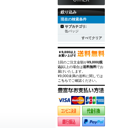
絞り込み
現在の検索条件
サブカテゴリ:
缶バッジ
すべてクリア
1回のご注文金額が
¥9,000(税
込)
以上の場合は
送料無料
でお
届けいたします。
¥9,000未満の送料に関しては
こちら
でご確認ください。