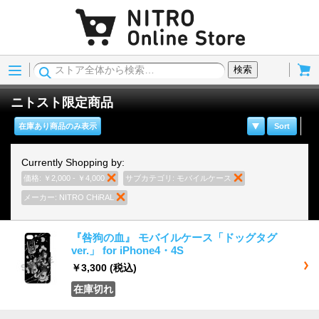
Menu
Cart
検索
ニトスト限定商品
在庫あり商品のみ表示
Sort
Currently Shopping by:
価格:
￥2,000 - ￥4,000
商品の削除
サブカテゴリ:
モバイルケース
商品の削除
メーカー:
NITRO CHiRAL
商品の削除
『咎狗の血』 モバイルケース「ドッグタグ
ver.」 for iPhone4・4S
￥3,300
(税込)
在庫切れ