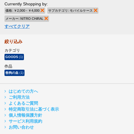
Currently Shopping by:
価格:
￥2,000 - ￥4,000
商品の削除
サブカテゴリ:
モバイルケース
商品の削除
メーカー:
NITRO CHiRAL
商品の削除
すべてクリア
絞り込み
カテゴリ
GOODS
(1)
作品
咎狗の血
(1)
はじめての方へ
ご利用方法
よくあるご質問
特定商取引法に基づく表示
個人情報保護方針
サービス利用規約
お問い合わせ