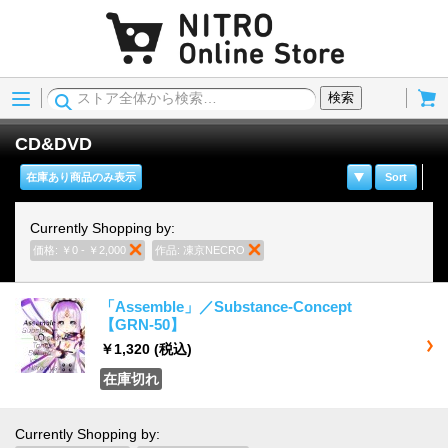
Menu
Cart
検索
CD&DVD
在庫あり商品のみ表示
Sort
Currently Shopping by:
価格:
￥0 - ￥2,000
商品の削除
作品:
凍京NECRO
商品の削除
「Assemble」／Substance-Concept
【GRN-50】
￥1,320
(税込)
在庫切れ
Currently Shopping by: