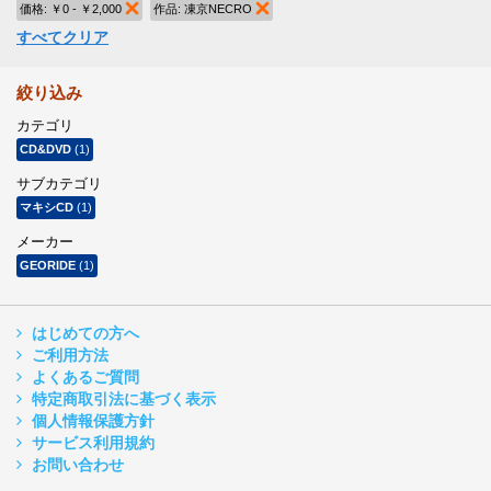
価格:
￥0 - ￥2,000
商品の削除
作品:
凍京NECRO
商品の削除
すべてクリア
絞り込み
カテゴリ
CD&DVD
(1)
サブカテゴリ
マキシCD
(1)
メーカー
GEORIDE
(1)
はじめての方へ
ご利用方法
よくあるご質問
特定商取引法に基づく表示
個人情報保護方針
サービス利用規約
お問い合わせ