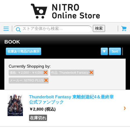
Menu
Cart
検索
BOOK
在庫あり商品のみ表示
Sort
Currently Shopping by:
価格:
￥2,000 - ￥4,000
商品の削除
作品:
Thunderbolt Fantasy
商品の削除
メーカー:
NITRO PLUS
商品の削除
Thunderbolt Fantasy 東離劍遊紀4＆最終章
公式ファンブック
￥2,800
(税込)
在庫切れ