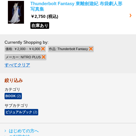
Thunderbolt Fantasy 東離劍遊紀 布袋劇人形
写真集
￥2,750
(税込)
在庫あり
Currently Shopping by:
価格:
￥2,000 - ￥4,000
商品の削除
作品:
Thunderbolt Fantasy
商品の削除
メーカー:
NITRO PLUS
商品の削除
すべてクリア
絞り込み
カテゴリ
BOOK
(2)
サブカテゴリ
ビジュアルブック
(2)
はじめての方へ