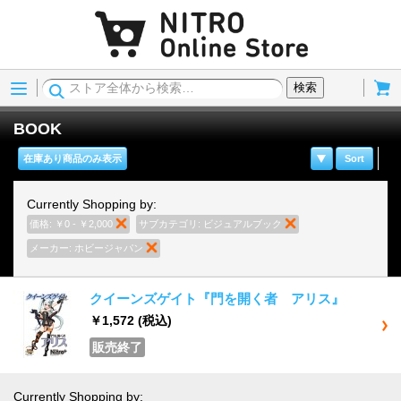
Menu
Cart
検索
BOOK
在庫あり商品のみ表示
Sort
Currently Shopping by:
価格:
￥0 - ￥2,000
商品の削除
サブカテゴリ:
ビジュアルブック
商品の削除
メーカー:
ホビージャパン
商品の削除
クイーンズゲイト『門を開く者 アリス』
￥1,572
(税込)
販売終了
Currently Shopping by: