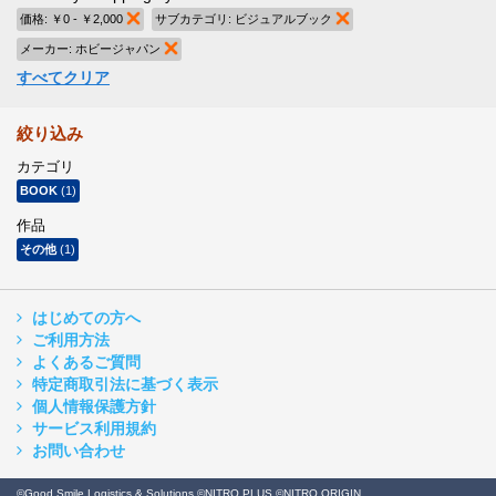
価格:
￥0 - ￥2,000
商品の削除
サブカテゴリ:
ビジュアルブック
商品の削除
メーカー:
ホビージャパン
商品の削除
すべてクリア
絞り込み
カテゴリ
BOOK
(1)
作品
その他
(1)
はじめての方へ
ご利用方法
よくあるご質問
特定商取引法に基づく表示
個人情報保護方針
サービス利用規約
お問い合わせ
©Good Smile Logistics & Solutions ©NITRO PLUS ©NITRO ORIGIN