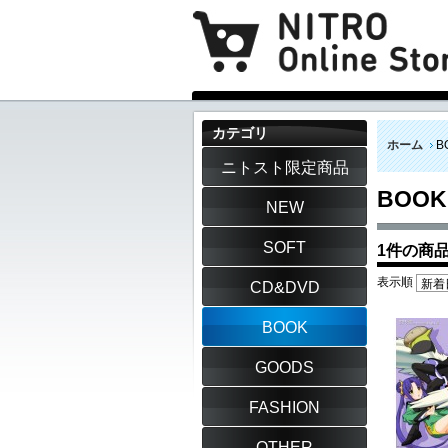
カテゴリ
ホーム
B
ニトスト限定商品
BOOK
NEW
SOFT
1件の商
表示順
CD&DVD
BOOK
GOODS
FASHION
OTHER