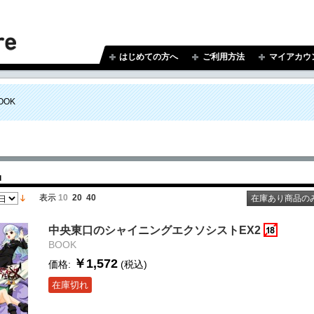
はじめての方へ
ご利用方法
マイアカウ
OOK
品
表示
10
20
40
在庫あり商品の
中央東口のシャイニングエクソシストEX2
BOOK
￥1,572
価格:
(税込)
在庫切れ