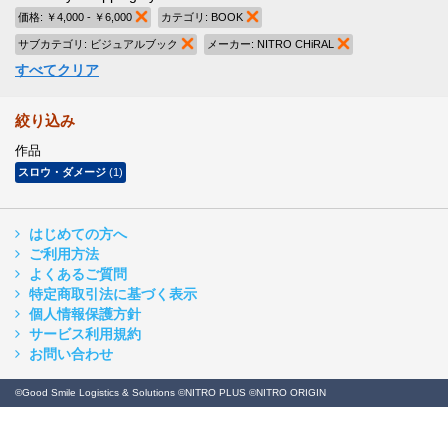
価格:
￥4,000 - ￥6,000
商品の削除
カテゴリ:
BOOK
商品の削除
サブカテゴリ:
ビジュアルブック
商品の削除
メーカー:
NITRO CHiRAL
商品の削除
すべてクリア
絞り込み
作品
スロウ・ダメージ
(1)
はじめての方へ
ご利用方法
よくあるご質問
特定商取引法に基づく表示
個人情報保護方針
サービス利用規約
お問い合わせ
©Good Smile Logistics & Solutions ©NITRO PLUS ©NITRO ORIGIN