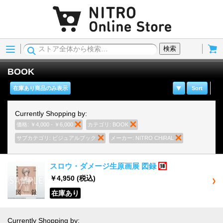
Menu
Cart
検索
BOOK
在庫あり商品のみ表示
Sort
Currently Shopping by:
価格:
￥4,000 - ￥6,000
商品の削除
カテゴリ:
BOOK
商品の削除
サブカテゴリ:
ビジュアルブック
商品の削除
メーカー:
NITRO CHiRAL
商品の削除
スロウ・ダメージ生原画展 図録
18歳以上
￥4,950
(税込)
在庫あり
Currently Shopping by: